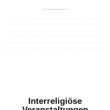
Youth on Stage
Seit 2022 wird das jährlich stattfindende „Youth on
Stage“ von uns – und unseren Kooperationspartnern –
organisiert und durchgeführt. Beim „Youth on Stage“
handelt es sich um eine interreligiöse Veranstaltung,
welche die jungen Talente und Künstler*innen auf eine
offene Bühne einlädt um zu einem jährlich-ausgesuchtem
Thema.
Interreligiöse