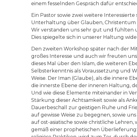
einem fesselnden Gespräch dafür entschie
Ein Pastor sowie zwei weitere Interessier
Unterhaltung über Glauben, Christentum un
Wir verstanden uns sehr gut und fühlten
Dies spiegelte sich in unserer Haltung wi
Den zweiten Workshop später nach der Mit
großes Interesse und auch wir freuten un
dieses Mal über den Islam, die weiteren E
Selbsterkenntnis als Voraussetzung und W
Weise. Der Iman (Glaube), als die innere E
die innerste Ebene der inneren Haltung, d
Und wie diese Elemente miteinander in Ver
Stärkung dieser Achtsamkeit sowie als Ank
Dauerbeschall zur geistigen Ruhe und Fri
auf gewisse Weise zu begegnen, sowie uns
auf ost-asiatische sowie christliche Lehren
gemäß einer prophetischen Überlieferung: „
religiöse Praktiken, wird zum Tor, durch d