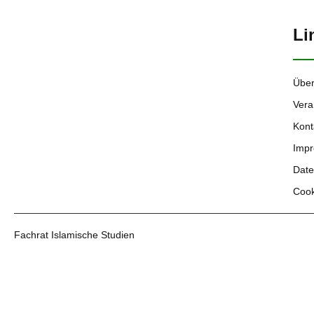
Li
Über
Vera
Kont
Imp
Date
Cook
Fachrat Islamische Studien