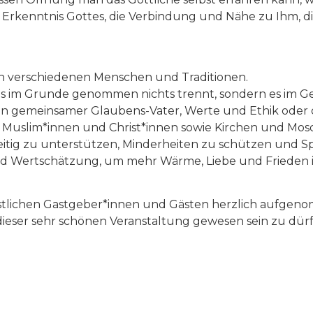
Erkenntnis Gottes, die Verbindung und Nähe zu Ihm, die
en verschiedenen Menschen und Traditionen.
uns im Grunde genommen nichts trennt, sondern es im G
ein gemeinsamer Glaubens-Vater, Werte und Ethik oder 
 Muslim*innen und Christ*innen sowie Kirchen und Mos
tig zu unterstützen, Minderheiten zu schützen und Spir
 und Wertschätzung, um mehr Wärme, Liebe und Frieden 
istlichen Gastgeber*innen und Gästen herzlich aufgeno
dieser sehr schönen Veranstaltung gewesen sein zu dürf