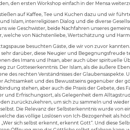
den, den ersten Workshop einfach in der Mensa weiterz
te stießen auf Kaffee, Tee und Kuchen dazu und wir fü
d Islam, interreligiösen Dialog und die diverse Gesell
 uns wie Geschwister, beide Nachfahren unseres gemei
der, welche von Nächstenliebe, Wertschätzung und Harmo
tagspause besuchten Gäste, die wir von zuvor kannten.
s sehr darüber, diese Neugier und Begegnungsfreude tei
benen des Imans und Ihsan, aber auch über spirituelle 
eg zur Gotteserkenntnis. Der Islam, als die äußere Eb
bene des rechten Verständnisses der Glaubensaspekte. Un
er Achtsamkeit und des Bewusstseins gegenüber der göt
bindung stehen, aber auch die Praxis der Gebete, des F
er und Erfrischungsort, als Gelegenheit dem Alltagstru
eden zurückzukehren, um sich zu sammeln und wieder zu
 selbst. Die Relevanz der Selbsterkenntnis wurde von e
, welche das völlige Loslösen von Ich-Bezogenheit als höc
Wer sich selbst erkennt, erkennt Gott“. Und diese Selbs
essen Öffnung man das Göttliche selbst erfahren kann, w