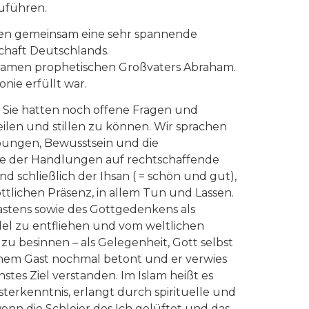
uführen.
hrten gemeinsam eine sehr spannende
schaft Deutschlands.
nsamen prophetischen Großvaters Abraham.
nie erfüllt war.
 Sie hatten noch offene Fragen und
len und stillen zu können. Wir sprachen
Übungen, Bewusstsein und die
ene der Handlungen auf rechtschaffende
d schließlich der Ihsan ( = schön und gut),
tlichen Präsenz, in allem Tun und Lassen.
astens sowie des Gottgedenkens als
del zu entfliehen und vom weltlichen
 besinnen – als Gelegenheit, Gott selbst
inem Gast nochmal betont und er verwies
hstes Ziel verstanden. Im Islam heißt es
terkenntnis, erlangt durch spirituelle und
enn die Schleier des Ich gelüftet und das