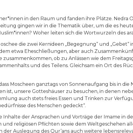
cher*innen in den Raum und fanden ihre Plätze. Nedra 
itung gingen wir in die Thematik über, um die es heute 
slim*innen? Woher leiten sich die Wortwurzeln des ara
 Moschee die zwei Kernideen „Begegnung“ und „Gebet“ in
 an dem etwa Eheschließungen, aber auch Zusammenkünf
alle zusammenkommen, ob zu Anlässen wie dem Freitagsg
ammenhalts und des Teilens. Gleichsam ein Ort des Rück
 dass Moscheen ganztags von Sonnenaufgang bis in die N
mmen ist, unsere Gotteshäuser zu besuchen, in denen 
lung auch stets freies Essen und Trinken zur Verfügu
dbedürfnisse des Menschen gedeckt“.
e Inhalte der Ansprachen und Vorträge der Imame in de
 und religiösen Pflichten sowie dem Weltgeschehen all
n der Auslegung des Qur’ans auch weitere lebensrele