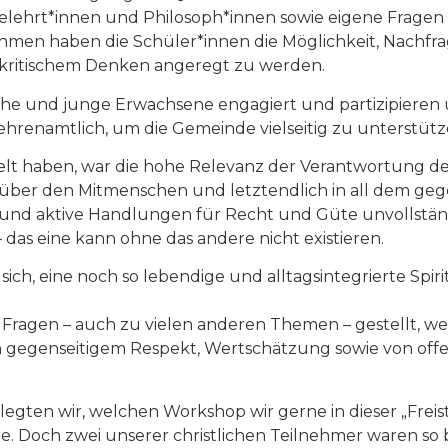
ehrt*innen und Philosoph*innen sowie eigene Fragen
Rahmen haben die Schüler*innen die Möglichkeit, Nachfr
 kritischem Denken angeregt zu werden.
che und junge Erwachsene engagiert und partizipieren 
hrenamtlich, um die Gemeinde vielseitig zu unterstütz
elt haben, war die hohe Relevanz der Verantwortung d
er den Mitmenschen und letztendlich in all dem gege
und aktive Handlungen für Recht und Güte unvollstän
as eine kann ohne das andere nicht existieren.
ch, eine noch so lebendige und alltagsintegrierte Spiritu
agen – auch zu vielen anderen Themen – gestellt, wel
 gegenseitigem Respekt, Wertschätzung sowie von offe
legten wir, welchen Workshop wir gerne in dieser „Fre
. Doch zwei unserer christlichen Teilnehmer waren so beg