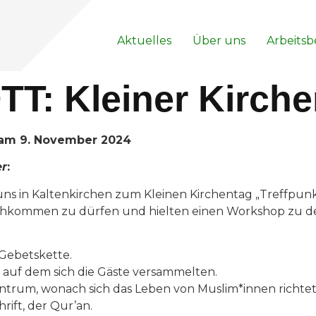
Aktuelles
Über uns
Arbeitsb
TT: Kleiner Kirch
 am 9. November 2024
er
:
 uns in Kaltenkirchen zum Kleinen Kirchentag „Treffpun
nachkommen zu dürfen und hielten einen Workshop zu d
 Gebetskette.
, auf dem sich die Gäste versammelten.
Zentrum, wonach sich das Leben von Muslim*innen richte
ift, der Qur’an.