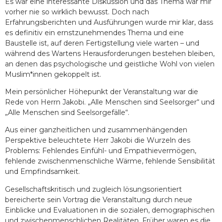
Es war eine interessante Diskussion und das Thema war mir
vorher nie so wirklich bewusst. Doch nach
Erfahrungsberichten und Ausführungen wurde mir klar, dass
es definitiv ein ernstzunehmendes Thema und eine
Baustelle ist, auf deren Fertigstellung viele warten – und
während des Wartens Herausforderungen bestehen bleiben,
an denen das psychologische und geistliche Wohl von vielen
Muslim*innen gekoppelt ist.
Mein persönlicher Höhepunkt der Veranstaltung war die
Rede von Herrn Jakobi. „Alle Menschen sind Seelsorger“ und
„Alle Menschen sind Seelsorgefälle“.
Aus einer ganzheitlichen und zusammenhängenden
Perspektive beleuchtete Herr Jakobi die Wurzeln des
Problems: Fehlendes Einfühl- und Empathievermögen,
fehlende zwischenmenschliche Wärme, fehlende Sensibilität
und Empfindsamkeit.
Gesellschaftskritisch und zugleich lösungsorientiert
bereicherte sein Vortrag die Veranstaltung durch neue
Einblicke und Evaluationen in die sozialen, demographischen
und zwischenmenschlichen Realitäten. Früher waren es die